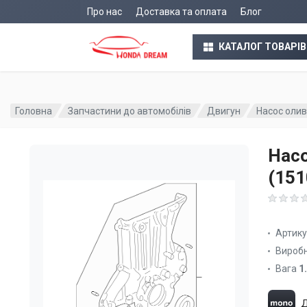
Про нас
Доставка та оплата
Блог
КАТАЛОГ ТОВАРІВ
Головна
Запчастини до автомобілів
Двигун
Насос олив
Насо
(15
Артик
Вироб
Вага
1
Д