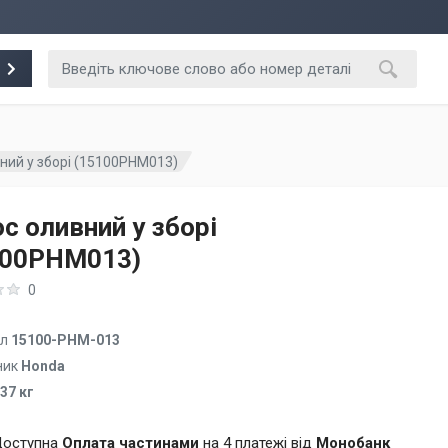
ний у зборі (15100PHM013)
с оливний у зборі
100PHM013)
0
ул
15100-PHM-013
ник
Honda
.37 кг
оступна
Оплата частинами
на 4 платежі від
Монобанк