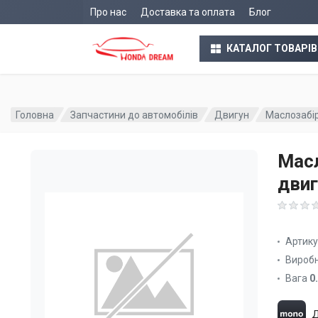
Про нас
Доставка та оплата
Блог
КАТАЛОГ ТОВАРІВ
Головна
Запчастини до автомобілів
Двигун
Маслозабі
Мас
двиг
Артик
Вироб
Вага
0
Д