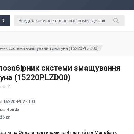
рник системи змащування двигуна (15220PLZD00)
лозабірник системи змащування
уна (15220PLZD00)
0
ул
15220-PLZ-D00
ник
Honda
.26 кг
оступна
Оплата частинами
на 4 платежі від
Монобанк