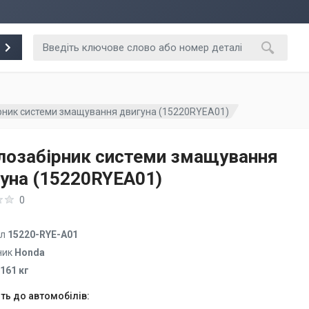
рник системи змащування двигуна (15220RYEA01)
лозабірник системи змащування
уна (15220RYEA01)
0
ул
15220-RYE-A01
ник
Honda
.161 кг
ть до автомобілів: