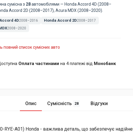
ина сумісна з
28
автомобілями — Honda Accord 4D (2008–
onda Accord 2D (2008–2017), Acura MDX (2008–2020).
Accord 4D
Honda Accord 2D
2008–2016
2008–2017
 MDX
2008–2020
ь повний список сумісних авто
оступна
Оплата частинами
на 4 платежі від
Монобанк
Опис
Сумісність
Відгуки
28
-RYE-A01) Honda - важлива деталь, що забезпечує надійн