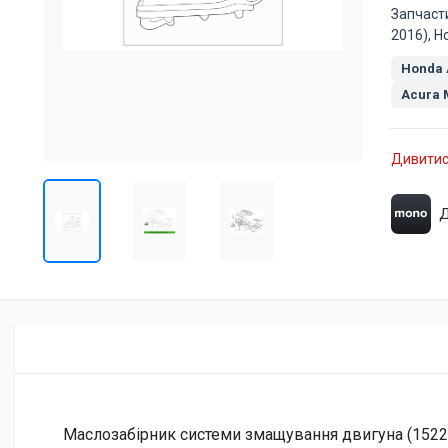
Запчаст
2016), H
Honda 
Acura
Дивитис
Д
Маслозабірник системи змащування двигуна (15220