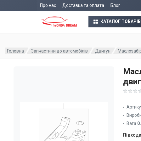
Про нас
Доставка та оплата
Блог
КАТАЛОГ ТОВАРІВ
Головна
Запчастини до автомобілів
Двигун
Маслозабі
Мас
двиг
Артик
Вироб
Вага
0
Підходи