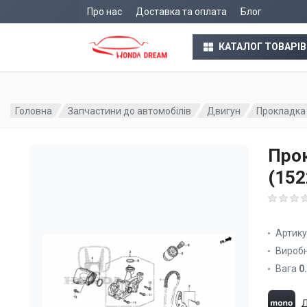
Про нас
Доставка та оплата
Блог
КАТАЛОГ ТОВАРІВ
Головна
Запчастини до автомобілів
Двигун
Прокладка
Про
(15
Артик
Вироб
Вага
0
Д