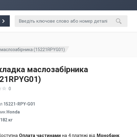
 маслозабірника (15221RPYG01)
кладка маслозабірника
221RPYG01)
0
ул
15221-RPY-G01
ник
Honda
.182 кг
оступна
Оплата частинами
на 4 платежі від
Монобанк