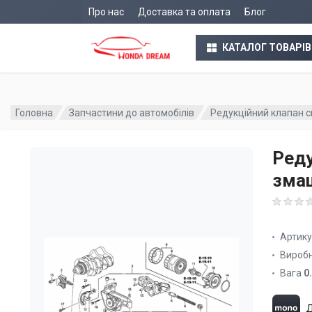
Про нас
Доставка та оплата
Блог
КАТАЛОГ ТОВАРІВ
Головна
Запчастини до автомобілів
Редукційний клапан 
Реду
зма
Артик
Вироб
Вага
0
Д