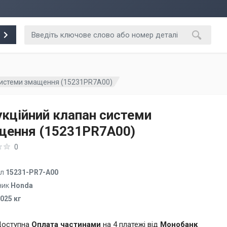
системи змащення (15231PR7A00)
кційний клапан системи
щення (15231PR7A00)
0
ул
15231-PR7-A00
ник
Honda
.025 кг
оступна
Оплата частинами
на 4 платежі від
Монобанк