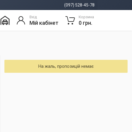
(097) 528-45-78
Вхід
Корзина
Мій кабінет
0 грн.
На жаль, пропозицій немає