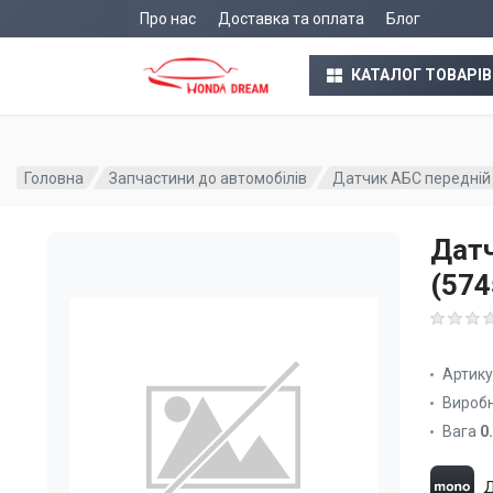
Про нас
Доставка та оплата
Блог
КАТАЛОГ ТОВАРІВ
Головна
Запчастини до автомобілів
Датчик АБС передній
Датч
(57
Артик
Вироб
Вага
0
Д