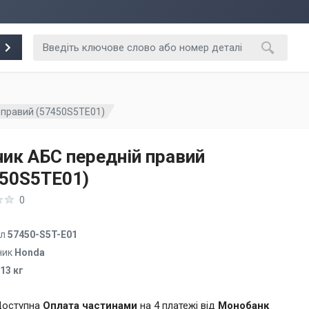
 правий (57450S5TE01)
ик АБС передній правий
450S5TE01)
0
ул
57450-S5T-E01
ник
Honda
.13 кг
оступна
Оплата частинами
на 4 платежі від
Монобанк