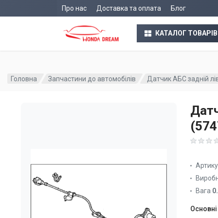
Про нас
Доставка та оплата
Блог
КАТАЛОГ ТОВАРІВ
Головна
Запчастини до автомобілів
Датчик АБС задній л
Датч
(57
Артик
Вироб
Вага
0
Основні