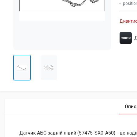
positio
Дивитис
Д
Опис
Датчик АБС задній лівий (57475-SX0-A50) - це над