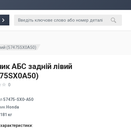
івий (57475SX0A50)
ик АБС задній лівий
475SX0A50)
0
ул
57475-SX0-A50
ник
Honda
.181 кг
 характеристики: