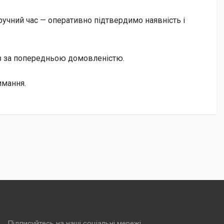
учний час — оперативно підтвердимо наявність і
із за попередньою домовленістю.
имання.
Підписуйтесь на наші соціальні мережі