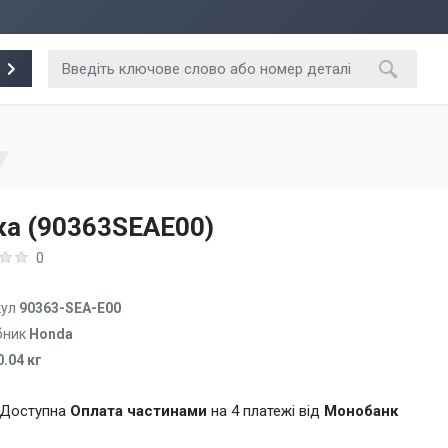
ка (90363SEAE00)
0
кул
90363-SEA-E00
бник
Honda
0.04 кг
Доступна
Оплата частинами
на 4 платежі від
Монобанк