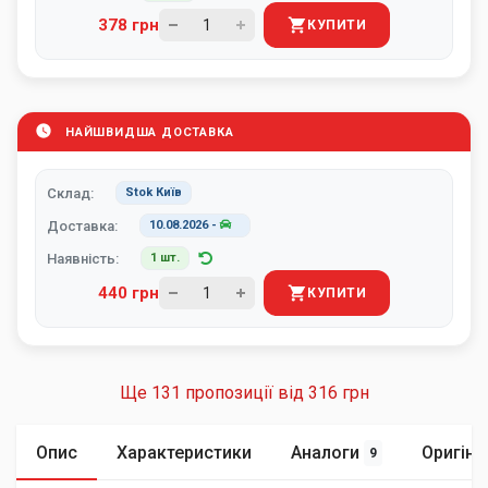
378 грн
КУПИТИ
НАЙШВИДША ДОСТАВКА
Склад:
Stok Київ
Доставка:
10.08.2026
-
Наявність:
1 шт.
440 грн
КУПИТИ
Ще 131 пропозиції від
316 грн
Опис
Характеристики
Аналоги
Оригіна
9