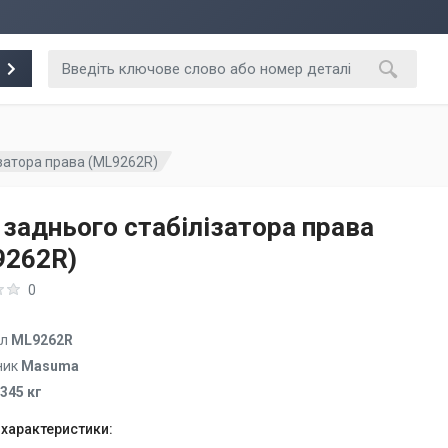
ізатора права (ML9262R)
 заднього стабілізатора права
9262R)
0
ул
ML9262R
ник
Masuma
.345 кг
 характеристики: