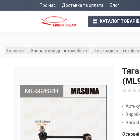
Про нас
Доставка та оплата
Блог
КАТАЛОГ ТОВАРІВ
Головна
Запчастини до автомобілів
Тяга заднього стабіл
Тяга
(ML
Артик
Вироб
Вага
0
Основні