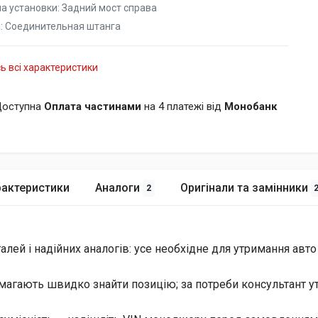
а установки:
Задний мост справа
:
Соединительная штанга
ь всі характеристики
оступна
Оплата частинами
на 4 платежі від
Монобанк
рактеристики
Аналоги
Оригінали та замінники
2
лей і надійних аналогів: усе необхідне для утримання авто
магають швидко знайти позицію; за потреби консультант уто