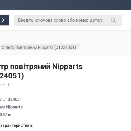
Фільтр повітряний Nipparts (J1324051)
тр повітряний Nipparts
24051)
0
ул
J1324051
ник
Nipparts
.367 кг
 характеристики: