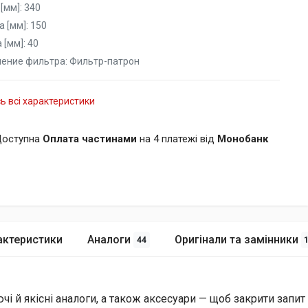
[мм]:
340
 [мм]:
150
 [мм]:
40
нение фильтра:
Фильтр-патрон
ь всі характеристики
оступна
Оплата частинами
на 4 платежі від
Монобанк
актеристики
Аналоги
Оригінали та замінники
44
й якісні аналоги, а також аксесуари — щоб закрити запит і 