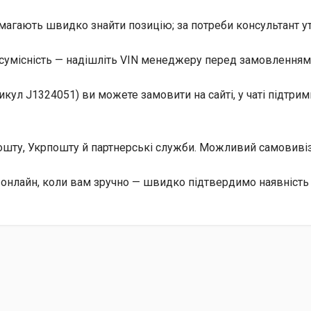
магають швидко знайти позицію; за потреби консультант уто
сумісність — надішліть VIN менеджеру перед замовленням, 
тикул J1324051) ви можете замовити на сайті, у чаті підтр
 Пошту, Укрпошту й партнерські служби. Можливий самовив
е онлайн, коли вам зручно — швидко підтвердимо наявність