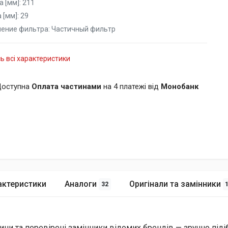
 [мм]:
211
 [мм]:
29
нение фильтра:
Частичный фильтр
ь всі характеристики
оступна
Оплата частинами
на 4 платежі від
Монобанк
актеристики
Аналоги
Оригінали та замінники
32
ини та перевірені замінники відомих брендів — зручно піді