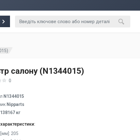
015)
тр салону (N1344015)
0
ул
N1344015
ник
Nipparts
.138167 кг
 характеристики:
[мм]:
205