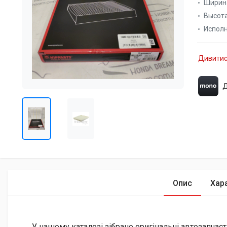
Ширина
Высота
Испол
Дивитис
Д
Опис
Хар
У нашому каталозі зібрано оригінальні автозапчаст