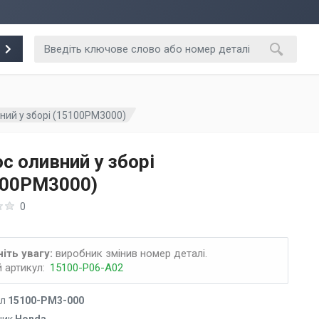
ний у зборі (15100PM3000)
с оливний у зборі
100PM3000)
0
іть увагу:
виробник змінив номер деталі.
 артикул:
15100-P06-A02
ул
15100-PM3-000