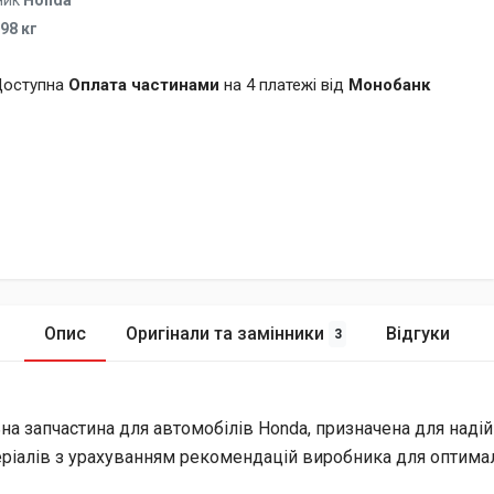
ник
Honda
.98 кг
оступна
Оплата частинами
на 4 платежі від
Монобанк
Опис
Оригінали та замінники
Відгуки
3
ьна запчастина для автомобілів Honda, призначена для над
еріалів з урахуванням рекомендацій виробника для оптимал