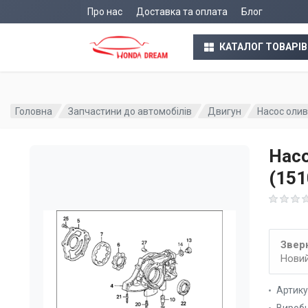
Про нас
Доставка та оплата
Блог
КАТАЛОГ ТОВАРІВ
Головна
Запчастини до автомобілів
Двигун
Насос олив
Насо
(15
Зверн
Новий
Артик